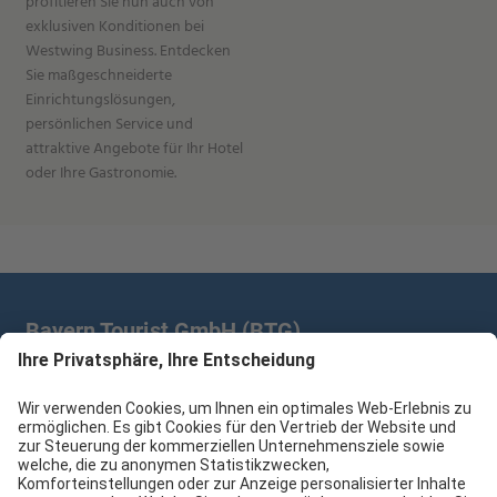
profitieren Sie nun auch von
exklusiven Konditionen bei
Westwing Business. Entdecken
Sie maßgeschneiderte
Einrichtungslösungen,
persönlichen Service und
attraktive Angebote für Ihr Hotel
oder Ihre Gastronomie.
Bayern Tourist GmbH (BTG)
Prinz-Ludwig-Palais | Türkenstr. 7 | 80333 München
+49 89/28 760 265
branchenpartner@btg-service.de