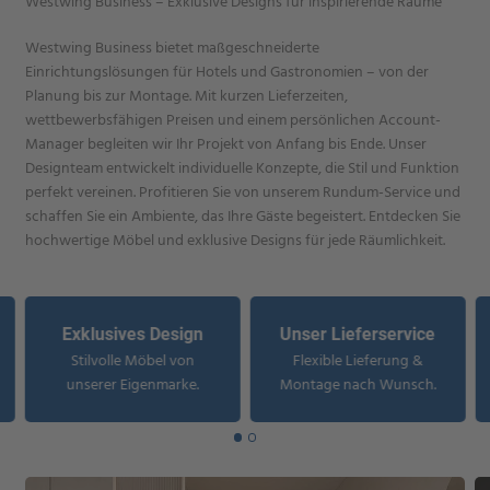
Westwing Business – Exklusive Designs für inspirierende Räume
Westwing Business bietet maßgeschneiderte
Einrichtungslösungen für Hotels und Gastronomien – von der
Planung bis zur Montage. Mit kurzen Lieferzeiten,
wettbewerbsfähigen Preisen und einem persönlichen Account-
Manager begleiten wir Ihr Projekt von Anfang bis Ende. Unser
Designteam entwickelt individuelle Konzepte, die Stil und Funktion
perfekt vereinen. Profitieren Sie von unserem Rundum-Service und
schaffen Sie ein Ambiente, das Ihre Gäste begeistert. Entdecken Sie
hochwertige Möbel und exklusive Designs für jede Räumlichkeit.
Exklusives Design
Unser Lieferservice
Stilvolle Möbel von
Flexible Lieferung &
unserer Eigenmarke.
Montage nach Wunsch.