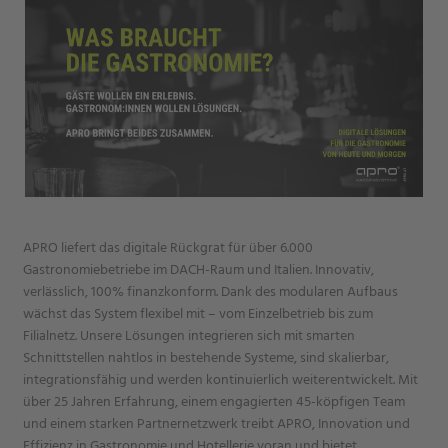
APRO liefert das digitale Rückgrat für über 6.000
Gastronomiebetriebe im DACH-Raum und Italien. Innovativ,
verlässlich, 100% finanzkonform. Dank des modularen Aufbaus
wächst das System flexibel mit – vom Einzelbetrieb bis zum
Filialnetz. Unsere Lösungen integrieren sich mit smarten
Schnittstellen nahtlos in bestehende Systeme, sind skalierbar,
integrationsfähig und werden kontinuierlich weiterentwickelt. Mit
über 25 Jahren Erfahrung, einem engagierten 45-köpfigen Team
und einem starken Partnernetzwerk treibt APRO, Innovation und
Effizienz in Gastronomie und Hotellerie voran und bietet