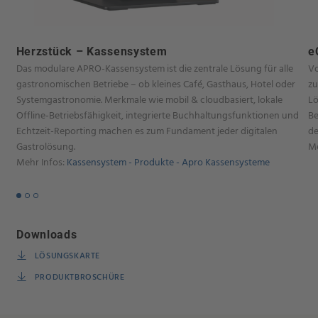
Herzstück – Kassensystem
e
Das modulare APRO-Kassensystem ist die zentrale Lösung für alle
Vo
gastronomischen Betriebe – ob kleines Café, Gasthaus, Hotel oder
zu
Systemgastronomie. Merkmale wie mobil & cloudbasiert, lokale
Lö
Offline-Betriebsfähigkeit, integrierte Buchhaltungsfunktionen und
Be
Echtzeit-Reporting machen es zum Fundament jeder digitalen
de
Gastrolösung.
Me
Mehr Infos:
Kassensystem - Produkte - Apro Kassensysteme
Downloads
LÖSUNGSKARTE
PRODUKTBROSCHÜRE