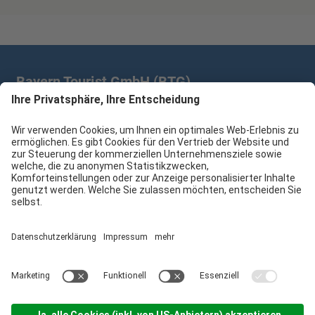
Bayern Tourist GmbH (BTG)
Prinz-Ludwig-Palais | Türkenstr. 7 | 80333 München
+49 89/28 760 265
branchenpartner@btg-service.de
Bayern Tourist GmbH (BTG)
Sitemap
Impressum