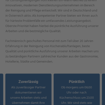
für Lüftungsreinigungen vom kleinen Ein-Mann-Betrieb zu einem
innovativen, modernen Dienstleistungsunternehmen im Bereich
der Reinigung und Pflege entwickelt. Wir sind in Deutschland und
in Österreich aktiv. Als kompetenter Partner bieten wir Ihnen auch
für härteste Problemfälle ein umfassendes Leistungsangebot.
Oberste Priorität haben hierbei die pünktliche Ausführung unserer
Arbeiten und die bestmögliche Qualität.
Fachmännisch geschultes Personal mit zum Teil über 20 Jahren
Erfahrung in der Reinigung von Küchenabluftanlagen, beste
Qualität und pünktliche Ausführung unserer Arbeiten machen uns
zu beständigen Partnern zahlreicher Kunden aus der Gastronomie,
Hotellerie, Städte und Gemeinden.
Zuverlässig
Pünktlich
Als zuverlässiger Partner
Ob morgens um 06.00
dokumentieren wir
Uhr oder nach
unsere Arbeiten stets und
Küchenschluss um 23.00
übernehmen damit Ihre
Uhr. Wir sind stets wie