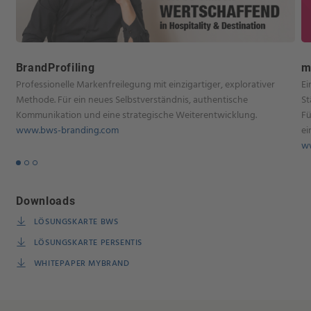
BrandProfiling
m
Professionelle Markenfreilegung mit einzigartiger, explorativer
Ei
Methode. Für ein neues Selbstverständnis, authentische
St
Kommunikation und eine strategische Weiterentwicklung.
Fü
www.bws-branding.com
ei
w
Downloads
LÖSUNGSKARTE BWS
LÖSUNGSKARTE PERSENTIS
WHITEPAPER MYBRAND