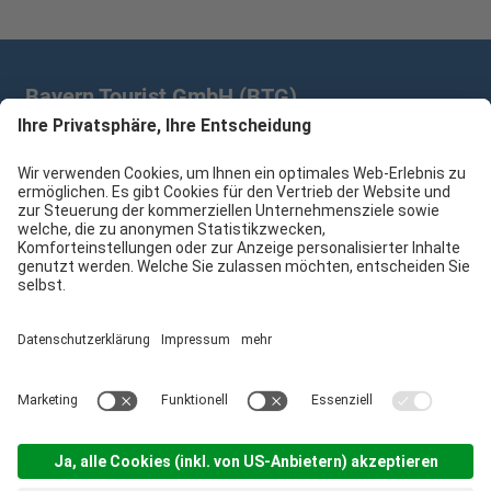
Bayern Tourist GmbH (BTG)
Prinz-Ludwig-Palais | Türkenstr. 7 | 80333 München
+49 89/28 760 265
branchenpartner@btg-service.de
Bayern Tourist GmbH (BTG)
Sitemap
Impressum
Datenschutzerklärung
Cookie-Einstellungen
produced by