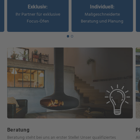
Exklusiv:
Individuell:
Ihr Partner für exklusive
Maßgeschneiderte
Focus-Öfen
Beratung und Planung
Beratung
P
Beratung steht bei uns an erster Stelle! Unser qualifiziertes
Al