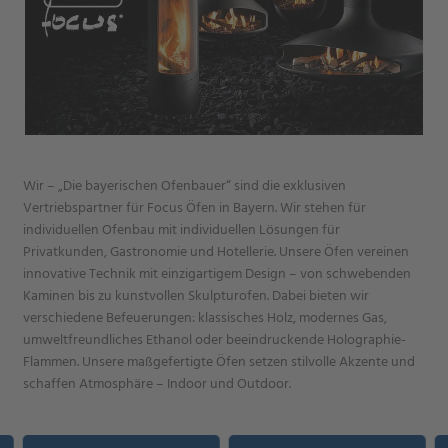
Wir – „Die bayerischen Ofenbauer“ sind die exklusiven
Vertriebspartner für Focus Öfen in Bayern. Wir stehen für
individuellen Ofenbau mit individuellen Lösungen für
Privatkunden, Gastronomie und Hotellerie. Unsere Öfen vereinen
innovative Technik mit einzigartigem Design – von schwebenden
Kaminen bis zu kunstvollen Skulpturofen. Dabei bieten wir
verschiedene Befeuerungen: klassisches Holz, modernes Gas,
umweltfreundliches Ethanol oder beeindruckende Holographie-
Flammen. Unsere maßgefertigte Öfen setzen stilvolle Akzente und
schaffen Atmosphäre – Indoor und Outdoor.