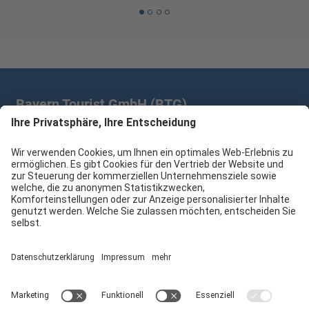
Bayern Tourist GmbH (BTG)
Prinz-Ludwig-Palais | Türkenstr. 7 | 80333 München
+49 89/28 760 265
branchenpartner@btg-service.de