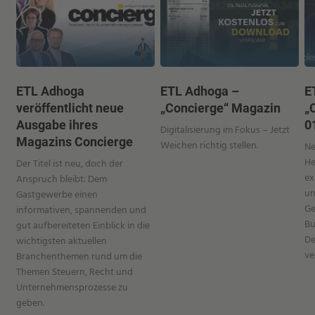
ETL Adhoga
ETL Adhoga –
E
veröffentlicht neue
„Concierge“ Magazin
„
Ausgabe ihres
0
Digitalisierung im Fokus – Jetzt
Magazins Concierge
Weichen richtig stellen.
Ne
He
Der Titel ist neu, doch der
ex
Anspruch bleibt: Dem
un
Gastgewerbe einen
Ge
informativen, spannenden und
Bu
gut aufbereiteten Einblick in die
De
wichtigsten aktuellen
ve
Branchenthemen rund um die
Themen Steuern, Recht und
Unternehmensprozesse zu
geben.