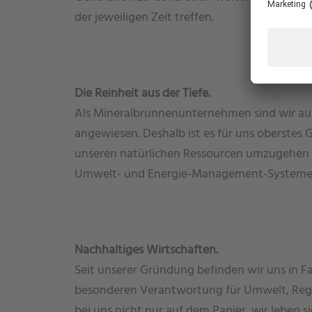
der jeweiligen Zeit treffen.
Die Reinheit aus der Tiefe.
Als Mineralbrunnenunternehmen sind wir auf
angewiesen. Deshalb ist es für uns oberstes
unseren natürlichen Ressourcen umzugehen
Umwelt- und Energie-Management-Systeme s
Nachhaltiges Wirtschaften.
Seit unserer Gründung befinden wir uns in F
besonderen Verantwortung für Umwelt, Regio
bei uns nicht nur auf dem Papier, wir leben si