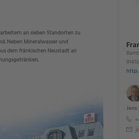
rbeitern an sieben Standorten zu
nd. Neben Mineralwasser und
Fra
aus dem fränkischen Neustadt an
Bamb
schungsgetränken.
91413
http
Jens
+4
j