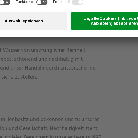
 Wasser von ursprünglicher Reinheit
 Gebot, schonend und nachhaltig mit
 und unser Handeln durch entsprechende
icherzustellen.
amilienbesitz und bekennen uns zu unserer
n und Gesellschaft. Nachhaltigkeit steht
e in vielen Bereichen: in unserer bereits 1995