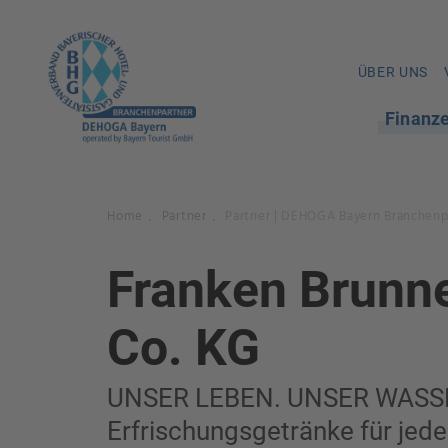
ÜBER UNS
Finanz
Home
Partner
Partner | DEHOGA Bayern Branchenp
.
.
Franken Brun
Co. KG
UNSER LEBEN. UNSER WASSER
Erfrischungsgetränke für je