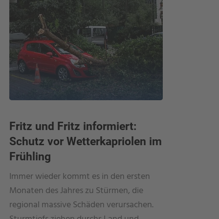
Fritz und Fritz informiert:
Fritz u
Schutz vor Wetterkapriolen im
Sicher
Frühling
und Pe
Immer wieder kommt es in den ersten
Immer me
Monaten des Jahres zu Stürmen, die
und E-Bik
regional massive Schäden verursachen.
Gästen ei
Sturmtiefs ziehen durchs Land und
betriebe