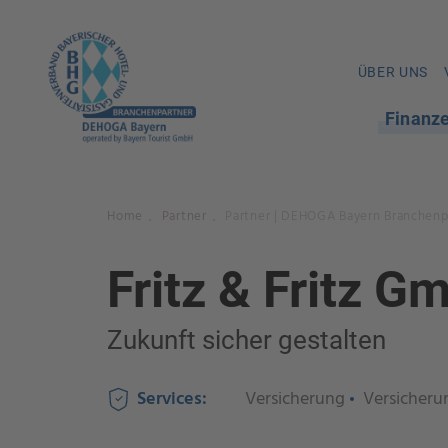
ÜBER UNS
Finanz
Home
Partner
Partner | DEHOGA Bayern Branchenp
.
.
Fritz & Fritz G
Zukunft sicher gestalten
Services:
Versicherung
Versicheru