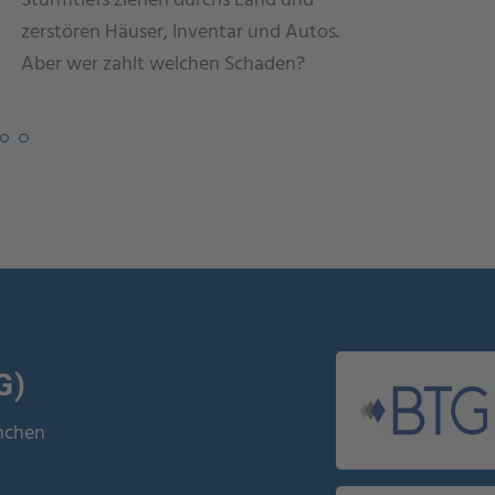
zerstören Häuser, Inventar und Autos.
Möglichk
Aber wer zahlt welchen Schaden?
Aufentha
G)
ünchen