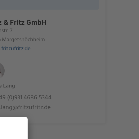
tz & Fritz GmbH
str. 7
6 Margetshöchheim
ritzufritz.de
e Lang
9 (0)931 4686 5344
.lang@fritzufritz.de