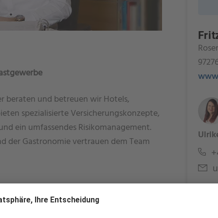
Fri
Rosen
9727
Gastgewerbe
www.f
r beraten und betreuen wir Hotels,
eten spezialisierte Versicherungskonzepte,
 und ein umfassendes Risikomanagement.
Ulrik
und der Gastronomie vertrauen dem Team
+4
u
nmanagement
Sachverständige