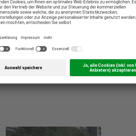
rten
Neutrale Experten zur
men Ihre
Verhandlung bei
bwicklung
Versicherungen