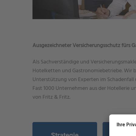
Ausgezeichneter Versicherungsschutz fürs 
Als Sachverständige und Versicherungsmakle
Hotelketten und Gastronomiebetriebe. Wir bi
Unterstützung von Experten im Schadenfall
Fast 1000 Unternehmen aus der Hotellerie 
von Fritz & Fritz.
Strategie
Schade