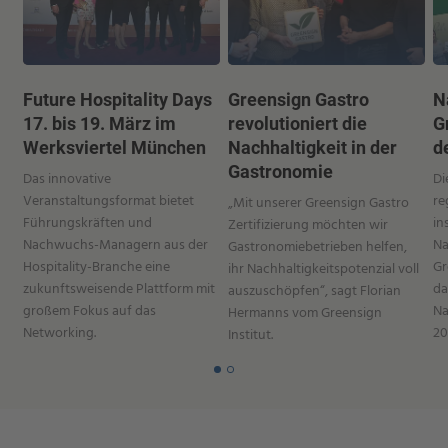
Future Hospitality Days
Greensign Gastro
N
17. bis 19. März im
revolutioniert die
G
Werksviertel München
Nachhaltigkeit in der
d
Gastronomie
Das innovative
Di
Veranstaltungsformat bietet
re
„Mit unserer Greensign Gastro
Führungskräften und
in
Zertifizierung möchten wir
Nachwuchs-Managern aus der
Na
Gastronomiebetrieben helfen,
Hospitality-Branche eine
Gr
ihr Nachhaltigkeitspotenzial voll
zukunftsweisende Plattform mit
da
auszuschöpfen“, sagt Florian
großem Fokus auf das
Na
Hermanns vom Greensign
Networking.
20
Institut.