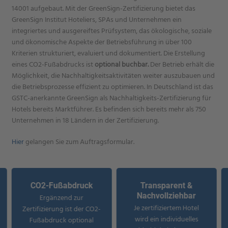
14001 aufgebaut. Mit der GreenSign-Zertifizierung bietet das
GreenSign Institut Hoteliers, SPAs und Unternehmen ein
integriertes und ausgereiftes Prüfsystem, das ökologische, soziale
und ökonomische Aspekte der Betriebsführung in über 100
Kriterien strukturiert, evaluiert und dokumentiert. Die Erstellung
eines CO2-Fußabdrucks ist
optional buchbar.
Der Betrieb erhält die
Möglichkeit, die Nachhaltigkeitsaktivitäten weiter auszubauen und
die Betriebsprozesse effizient zu optimieren. In Deutschland ist das
GSTC-anerkannte GreenSign als Nachhaltigkeits-Zertifizierung für
Hotels bereits Marktführer. Es befinden sich bereits mehr als 750
Unternehmen in 18 Ländern in der Zertifizierung.
Hier
gelangen Sie zum Auftragsformular.
CO2-Fußabdruck
Transparent &
Nachvollziehbar
Ergänzend zur
Je zertifiziertem Hotel
Zertifizierung ist der CO2-
wird ein individuelles
Fußabdruck optional