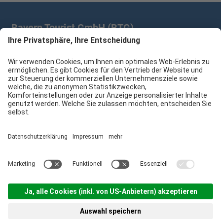
Bayern Tourist GmbH (BTG)
Prinz-Ludwig-Palais | Türkenstr. 7 | 80333 München
+49 89/28 760 265
branchenpartner@btg-service.de
Bayern Tourist GmbH (BTG)
Sitemap
Impressum
Datenschutzerklärung
Cookie-Einstellungen
produced by
Menü
Suche