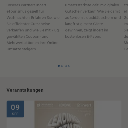
unseres Partners Incert
umsatzstärkste Zeit im digitalen
st
eTourismus gezielt für
Gutscheinverkauf. Wie Sie damit
eT
Weihnachten. Erfahren Sie, wie
außerdem Liquidität sichern und
Gu
Sie effizienter Gutscheine
langfristig mehr Gäste
Im
verkaufen und wie Sie mit klug
gewinnen, zeigt incert im
Si
gewählten Coupon- und
kostenlosen E-Paper.
du
Mehrwertaktionen Ihre Online-
Mo
Umsätze steigern.
Ge
Veranstaltungen
09
SEP