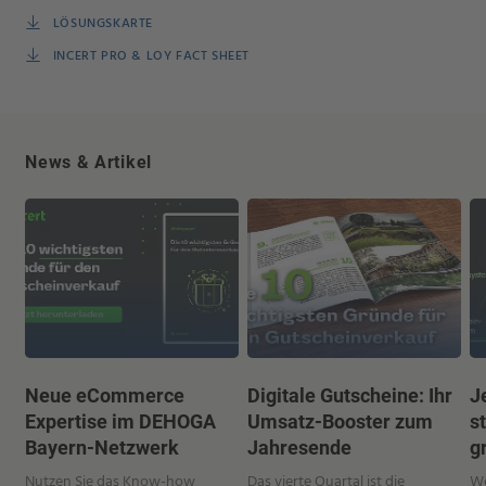
LÖSUNGSKARTE
INCERT PRO & LOY FACT SHEET
News & Artikel
Neue eCommerce
Digitale Gutscheine: Ihr
J
Expertise im DEHOGA
Umsatz-Booster zum
s
Bayern-Netzwerk
Jahresende
g
Nutzen Sie das Know-how
Das vierte Quartal ist die
We