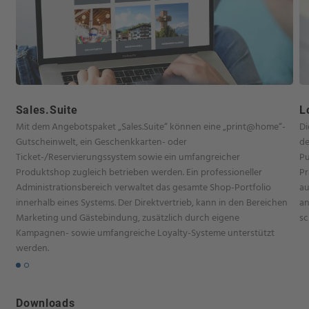
Sales.Suite
L
Mit dem Angebotspaket „Sales.Suite“ können eine „print@home“-
Di
Gutscheinwelt, ein Geschenkkarten- oder
de
Ticket-/Reservierungssystem sowie ein umfangreicher
Pu
Produktshop zugleich betrieben werden. Ein professioneller
Pr
Administrationsbereich verwaltet das gesamte Shop-Portfolio
au
innerhalb eines Systems. Der Direktvertrieb, kann in den Bereichen
an
Marketing und Gästebindung, zusätzlich durch eigene
sc
Kampagnen- sowie umfangreiche Loyalty-Systeme unterstützt
werden.
Downloads