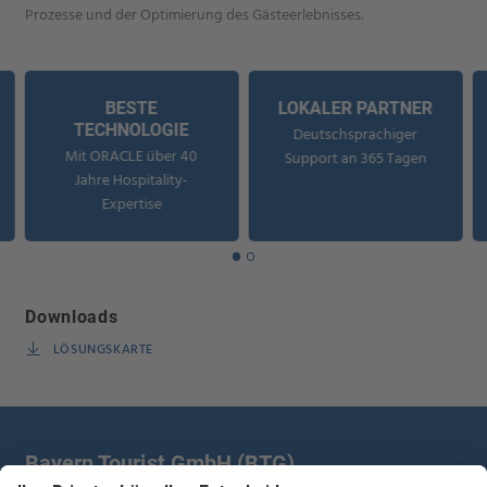
Prozesse und der Optimierung des Gästeerlebnisses.
BESTE
LOKALER PARTNER
TECHNOLOGIE
Deutschsprachiger
Mit ORACLE über 40
Support an 365 Tagen
Jahre Hospitality-
Expertise
Downloads
LÖSUNGSKARTE
Bayern Tourist GmbH (BTG)