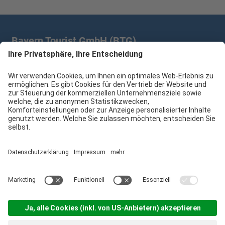
Bayern Tourist GmbH (BTG)
Prinz-Ludwig-Palais | Türkenstr. 7 | 80333 München
+49 89/28 760 265
branchenpartner@btg-service.de
Bayern Tourist GmbH (BTG)
Sitemap
Impressum
Datenschutzerklärung
Cookie-Einstellungen
produced by