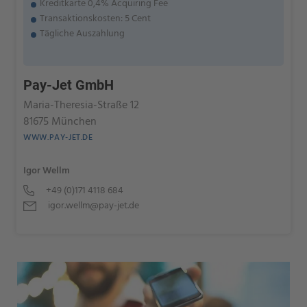
Kreditkarte 0,4% Acquiring Fee
Transaktionskosten: 5 Cent
Tägliche Auszahlung
Pay-Jet GmbH
Maria-Theresia-Straße 12
81675 München
WWW.PAY-JET.DE
Igor Wellm
+49 (0)171 4118 684
igor.wellm@pay-jet.de