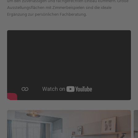
um den zuverlässigen und fachgerechten Einbau kümmern. Große
Ausstellungsflächen mit Zimmerbeispielen sind die ideale
Ergänzung zur persönlichen Fachberatung.