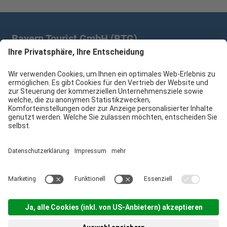
Bayern Tourist GmbH (BTG)
Prinz-Ludwig-Palais | Türkenstr. 7 | 80333 München
+49 89/28 760 265
branchenpartner@btg-service.de
Bayern Tourist GmbH (BTG)
Sitemap
Impressum
Datenschutzerklärung
Cookie-Einstellungen
produced by