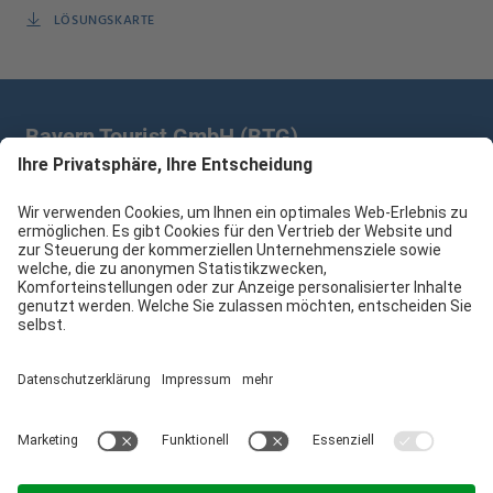
LÖSUNGSKARTE
Bayern Tourist GmbH (BTG)
Prinz-Ludwig-Palais | Türkenstr. 7 | 80333 München
+49 89/28 760 265
branchenpartner@btg-service.de
Bayern Tourist GmbH (BTG)
Sitemap
Impressum