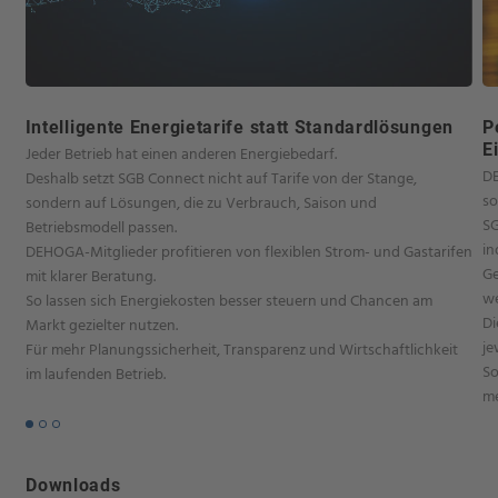
Intelligente Energietarife statt Standardlösungen
P
E
Jeder Betrieb hat einen anderen Energiebedarf.
DE
Deshalb setzt SGB Connect nicht auf Tarife von der Stange,
so
sondern auf Lösungen, die zu Verbrauch, Saison und
SG
Betriebsmodell passen.
in
DEHOGA-Mitglieder profitieren von flexiblen Strom- und Gastarifen
Ge
mit klarer Beratung.
w
So lassen sich Energiekosten besser steuern und Chancen am
Di
Markt gezielter nutzen.
je
Für mehr Planungssicherheit, Transparenz und Wirtschaftlichkeit
So
im laufenden Betrieb.
me
Downloads