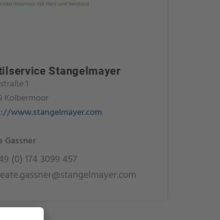
tilservice Stangelmayer
traße 1
9 Kolbermoor
s://www.stangelmayer.com
e Gassner
9 (0) 174 3099 457
eate.gassner@stangelmayer.com