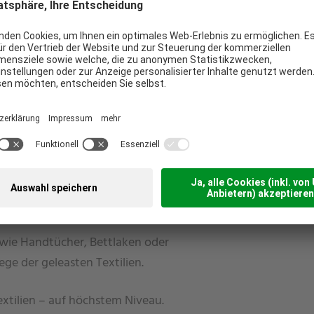
 die textile Vollversorgung für die
Ihre Textilversorgung komfortabel und
 wie Handtücher, Bettlaken oder
ege der geleasten Textilien.
extilien – auf höchstem Niveau.