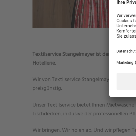
WIE KÖNNEN WIR IHNEN HELFEN?
Textilservice Stangelmayer ist der Partner für
Hotellerie.
Wir von Textilservice Stangelmayer machen 
preisgünstig.
Unser Textilservice bietet Ihnen Mietwäsche
Tischdecken, inklusive der professionellen Pfl
Wir bringen. Wir holen ab. Und wir pflegen T