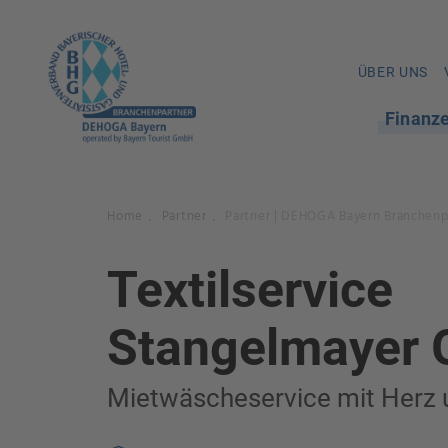
ÜBER UNS
Finanz
Home
Partner
Partner | DEHOGA Bayern Branchenp
.
.
Textilservice
Stangelmayer
Mietwäscheservice mit Herz 