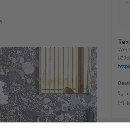
te
Tex
Werks
8305
http
Beat
+4
b