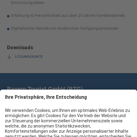
Einrichtungsideen
Erfahrung & Persönlichkeit aus über 25 Jahren Familienbetrieb
Digitalisierter Betrieb mit modernsten Fertigungsprozessen
Downloads
LÖSUNGSKARTE
Bayern Tourist GmbH (BTG)
Prinz-Ludwig-Palais | Türkenstr. 7 | 80333 München
+49 89/28 760 265
branchenpartner@btg-service.de