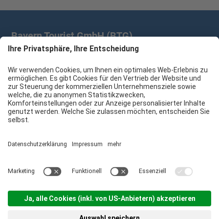
Bayern Tourist GmbH (BTG)
Prinz-Ludwig-Palais | Türkenstr. 7 | 80333 München
+49 89/28 760 265
branchenpartner@btg-service.de
Bayern Tourist GmbH (BTG)
Sitemap
Impressum
Datenschutzerklärung
Cookie-Einstellungen
produced by