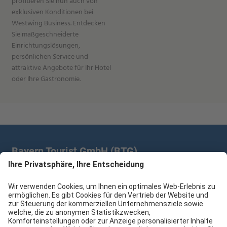
profitieren Sie nun auch von
exklusiven Konditionen bei
Westwing Business. Entdecken
Sie maßgeschneiderte
Einrichtungslösungen,
persönlichen Service und
attraktive Angebote für Ihr Hotel
oder Ihre Gastronomie.
Bayern Tourist GmbH (BTG)
Prinz-Ludwig-Palais | Türkenstr. 7 | 80333 München
+49 89/28 760 265
branchenpartner@btg-service.de