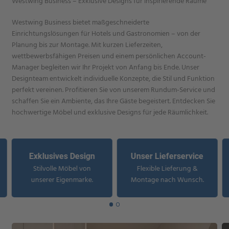
Westwing Business – Exklusive Designs für inspirierende Räume
Westwing Business bietet maßgeschneiderte
Einrichtungslösungen für Hotels und Gastronomien – von der
Planung bis zur Montage. Mit kurzen Lieferzeiten,
wettbewerbsfähigen Preisen und einem persönlichen Account-
Manager begleiten wir Ihr Projekt von Anfang bis Ende. Unser
Designteam entwickelt individuelle Konzepte, die Stil und Funktion
perfekt vereinen. Profitieren Sie von unserem Rundum-Service und
schaffen Sie ein Ambiente, das Ihre Gäste begeistert. Entdecken Sie
hochwertige Möbel und exklusive Designs für jede Räumlichkeit.
Exklusives Design
Unser Lieferservice
Stilvolle Möbel von
Flexible Lieferung &
unserer Eigenmarke.
Montage nach Wunsch.