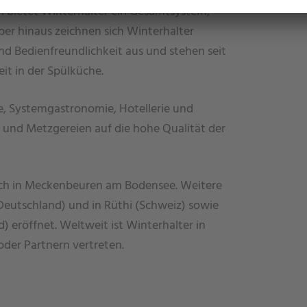
 bietet Winterhalter ein Gesamtsystem,
ber hinaus zeichnen sich Winterhalter
nd Bedienfreundlichkeit aus und stehen seit
it in der Spülküche.
, Systemgastronomie, Hotellerie und
und Metzgereien auf die hohe Qualität der
ich in Meckenbeuren am Bodensee. Weitere
eutschland) und in Rüthi (Schweiz) sowie
) eröffnet. Weltweit ist Winterhalter in
oder Partnern vertreten.