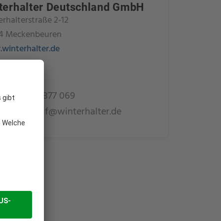
terhalter Deutschland GmbH
rhalterstraße 2-12
4 Meckenbeuren
winterhalter.de
ard Wolf
9 (0)170 7877 069
erhard.wolf@winterhalter.de