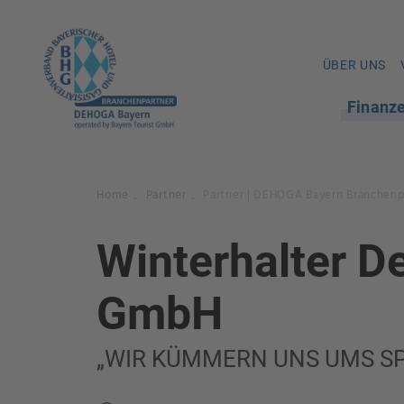
ÜBER UNS
Finanz
Home
Partner
Partner | DEHOGA Bayern Branchenp
.
.
Winterhalter D
GmbH
„WIR KÜMMERN UNS UMS S