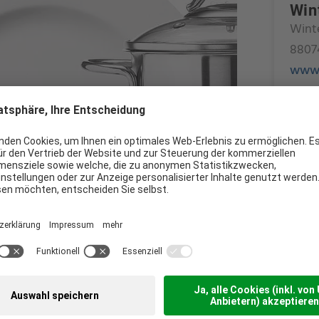
Win
Winte
8807
www.
Gerh
+4
g
 von Karl Winterhalter in Friedrichshafen
n und Ralph Winterhalter, Sohn und Enkel
n. Mit mehr als 2.000 Mitarbeitern
uppe zu den Global-Playern der
Spülsysteme. Mit Spülmaschinen, Spülchemie,