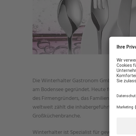
WIE KÖNNEN WIR IHNEN HELFEN?
Die Winterhalter Gastronom GmbH wurde 1947
am Bodensee gegründet. Heute führen Jürge
des Firmengründers, das Familienunternehme
weltweit zählt die inhabergeführte Firmengr
Großküchenbranche.
Winterhalter ist Spezialist für gewerbliche 