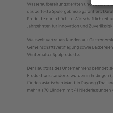
Wasseraufbereitungsgeräten und Spülkörben
das perfekte Spülergebnisse garantiert. Darü
Produkte durch höchste Wirtschaftlichkeit u
Jahrzehnten für Innovation und Zuverlässigke
Weltweit vertrauen Kunden aus Gastronomie
Gemeinschaftsverpflegung sowie Bäckereien 
Winterhalter Spülprodukte.
Der Hauptsitz des Unternehmens befindet s
Produktionsstandorte wurden in Endingen (D
für den asiatischen Markt in Rayong (Thailand
mehr als 70 Ländern mit 41 Niederlassungen 