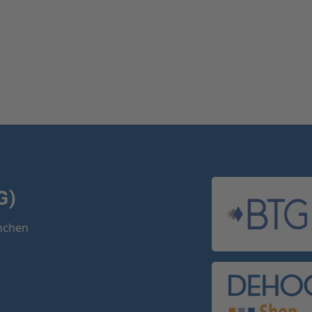
G)
ünchen