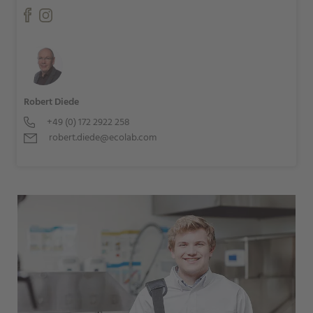
Robert Diede
+49 (0) 172 2922 258
robert.diede@ecolab.com