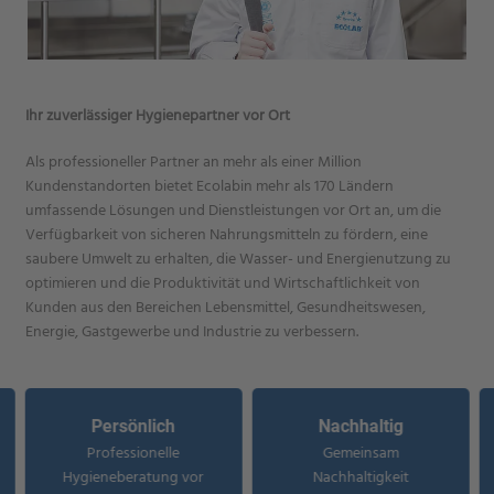
Ihr zuverlässiger Hygienepartner vor Ort
Als professioneller Partner an mehr als einer Million
Kundenstandorten bietet Ecolabin mehr als 170 Ländern
umfassende Lösungen und Dienstleistungen vor Ort an, um die
Verfügbarkeit von sicheren Nahrungsmitteln zu fördern, eine
saubere Umwelt zu erhalten, die Wasser- und Energienutzung zu
optimieren und die Produktivität und Wirtschaftlichkeit von
Kunden aus den Bereichen Lebensmittel, Gesundheitswesen,
Energie, Gastgewerbe und Industrie zu verbessern.
Persönlich
Nachhaltig
Professionelle
Gemeinsam
Hygieneberatung vor
Nachhaltigkeit