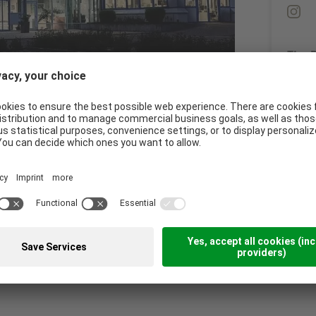
Tim 
+4
t
unnötigen Müllproduktion. Sie sind die
ngen und bieten warmen und kalten Speisen
u werden.
t in Bayern produziert, mit Ihrem Logo