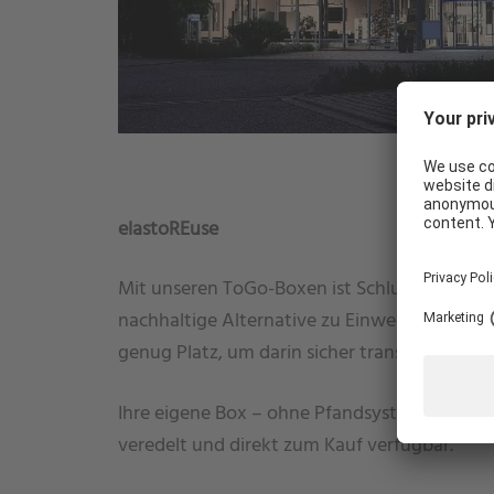
WIE KÖNNEN WIR IHNEN HELFEN?
elastoREuse
Mit unseren ToGo-Boxen ist Schluss mit der 
nachhaltige Alternative zu Einwegverpacku
genug Platz, um darin sicher transportiert z
Ihre eigene Box – ohne Pfandsystem – , direk
veredelt und direkt zum Kauf verfügbar.