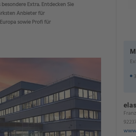
s besondere Extra. Entdecken Sie
ärksten Anbieter für
uropa sowie Profi für
M
Ex
ela
Franz
9223
www.