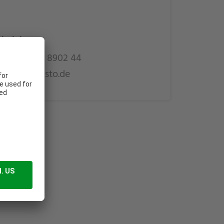
Riedel
9 (0) 9661 8902 44
.riedel@elasto.de