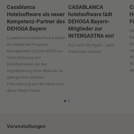
Casablanca
CASABLANCA
C
Hotelsoftware als neuer
hotelsoftware lädt
H
Kompetenz-Partner des
DEHOGA Bayern-
F
DEHOGA Bayern
Mitglieder zur
DE
INTERGASTRA ein!
Pa
Casablanca Hotelsoftware bietet
Ho
ein modernes Property-
Auf nach Stuttgart – jetzt
se
Management-System (PMS) zur
Freitickets sichern!
We
Unterstützung von
Wa
Hotelbetrieben bei der
de
Digitalisierung Ihrer Abläufe. So
gelingt eine stärkere
Fokussierung auf die Gäste und
deren Bedürfnisse.
Veranstaltungen