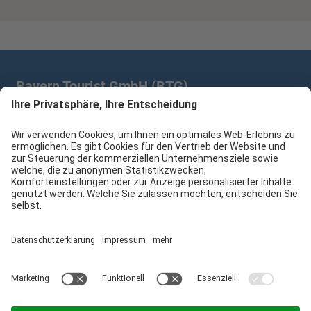
Bayern Tourist GmbH (BTG)
Prinz-Ludwig-Palais | Türkenstr. 7 | 80333 München
+49 89/28 760 265
branchenpartner@btg-service.de
Bayern Tourist GmbH (BTG)
Sitemap
Impressum