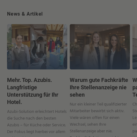
News & Artikel
Mehr. Top. Azubis.
Warum gute Fachkräfte
W
Langfristige
Ihre Stellenanzeige nie
p
Unterstützung für Ihr
sehen
T
Hotel.
Nur ein kleiner Teil qualifizierter
Ch
Mitarbeiter bewirbt sich aktiv.
St
Azubi-Solution erleichtert Hotels
Viele wären offen für einen
Le
die Suche nach den besten
Wechsel, sehen Ihre
ei
Azubis – für Küche oder Service.
Stellenanzeige aber nie.
pa
Der Fokus liegt hierbei vor allem