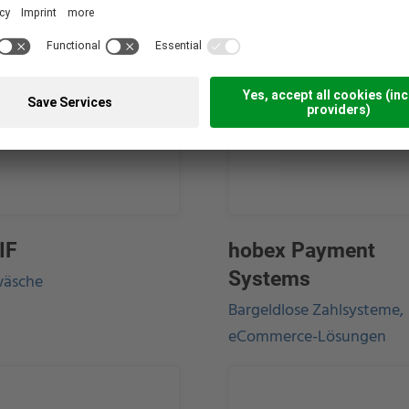
IF
hobex Payment
Systems
wäsche
Bargeldlose Zahlsysteme,
eCommerce-Lösungen