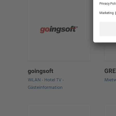
goingsoft
GRE
WLAN - Hotel TV -
Miet
Gästeinformation