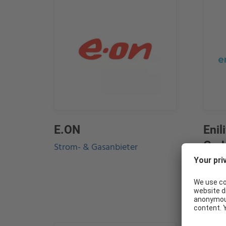
E.ON
Enil
Gm
Strom- & Gasanbieter
Hochw
Verso
Autow
Kaffe
WIE KÖNNEN WIR IHNEN HELFEN?