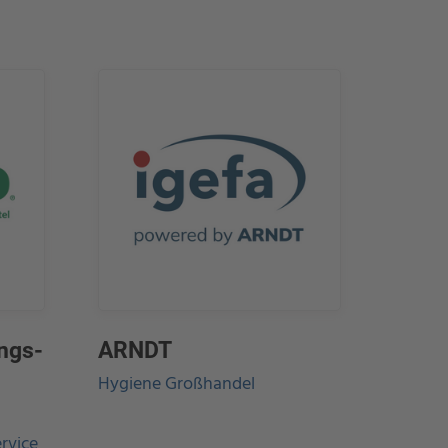
ngs-
ARNDT
Hygiene Großhandel
rvice