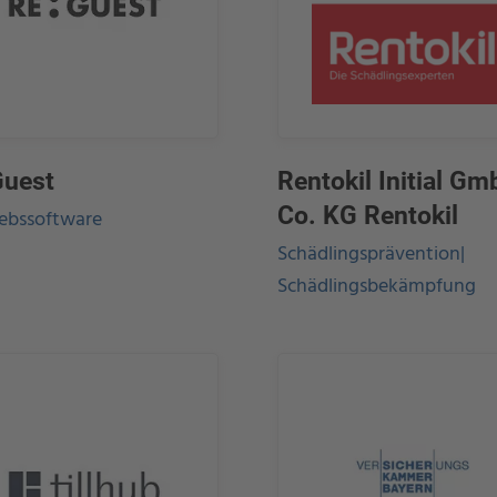
Guest
Rentokil Initial G
Co. KG Rentokil
iebssoftware
Schädlingsprävention|
Schädlingsbekämpfung