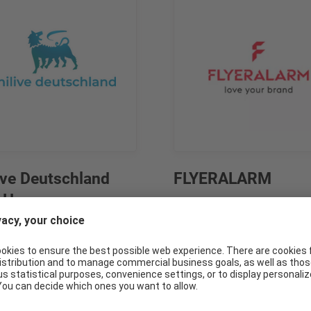
ive Deutschland
FLYERALARM
bH
Druck- & Werbeartikel
ertige Kraftstoffe,
rgung für PKW und LKW,
äsche, italienische
e&Snacks