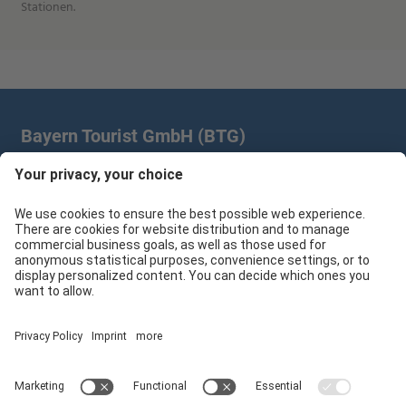
Stationen.
Bayern Tourist GmbH (BTG)
Prinz-Ludwig-Palais | Türkenstr. 7 | 80333 München
+49 89/28 760 265
branchenpartner@btg-service.de