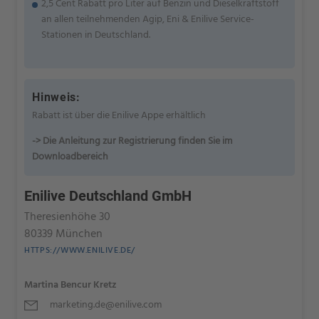
2,5 Cent Rabatt pro Liter auf Benzin und Dieselkraftstoff
an allen teilnehmenden Agip, Eni & Enilive Service-
Stationen in Deutschland.
Hinweis:
Rabatt ist über die Enilive Appe erhältlich
-> Die Anleitung zur Registrierung finden Sie im
Downloadbereich
Enilive Deutschland GmbH
Theresienhöhe 30
80339 München
HTTPS://WWW.ENILIVE.DE/
Martina Bencur Kretz
marketing.de@enilive.com