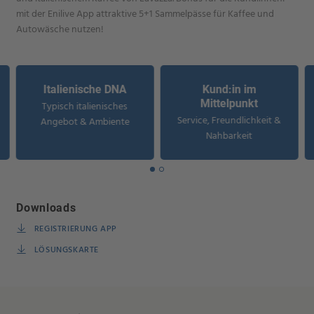
mit der Enilive App attraktive 5+1 Sammelpässe für Kaffee und
Autowäsche nutzen!
Italienische DNA
Kund:in im
Mittelpunkt
Typisch italienisches
Service, Freundlichkeit &
Angebot & Ambiente
Nahbarkeit
Downloads
REGISTRIERUNG APP
LÖSUNGSKARTE