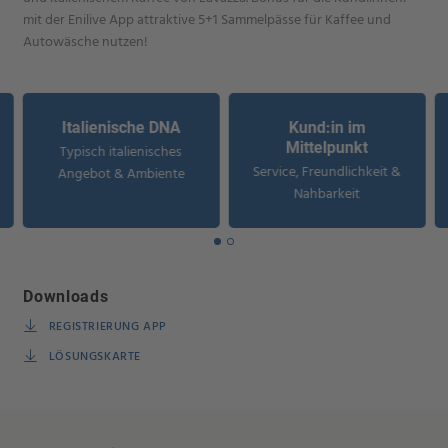
mit der Enilive App attraktive 5+1 Sammelpässe für Kaffee und
Autowäsche nutzen!
Italienische DNA
Kund:in im
Mittelpunkt
Typisch italienisches
Service, Freundlichkeit &
Angebot & Ambiente
Nahbarkeit
Downloads
REGISTRIERUNG APP
LÖSUNGSKARTE