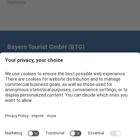
Stationen.
Bayern Tourist GmbH (BTG)
Prinz-Ludwig-Palais | Türkenstr. 7 | 80333 München
+49 89/28 760 265
branchenpartner@btg-service.de