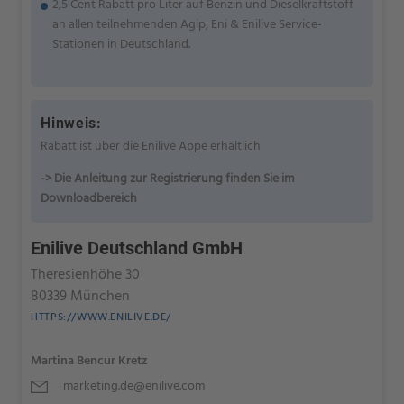
2,5 Cent Rabatt pro Liter auf Benzin und Dieselkraftstoff
an allen teilnehmenden Agip, Eni & Enilive Service-
Stationen in Deutschland.
Hinweis:
Rabatt ist über die Enilive Appe erhältlich
-> Die Anleitung zur Registrierung finden Sie im
Downloadbereich
Enilive Deutschland GmbH
Theresienhöhe 30
80339 München
HTTPS://WWW.ENILIVE.DE/
Martina Bencur Kretz
marketing.de@enilive.com