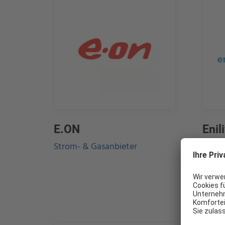
E.ON
Enil
Gm
Strom- & Gasanbieter
Hochw
Verso
Autow
Kaffe
WIE KÖNNEN WIR IHNEN HELFEN?