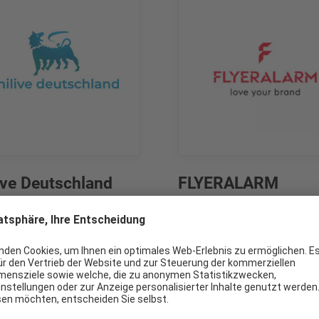
ive Deutschland
FLYERALARM
bH
Druck- & Werbeartikel
ertige Kraftstoffe,
rgung für PKW und LKW,
äsche, italienische
e&Snacks