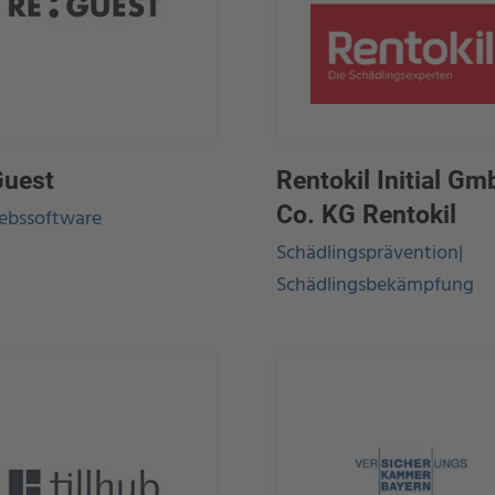
Guest
Rentokil Initial G
Co. KG Rentokil
iebssoftware
Schädlingsprävention|
Schädlingsbekämpfung