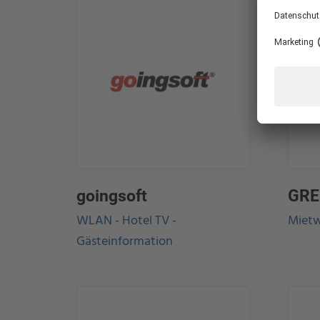
goingsoft
GRE
WLAN - Hotel TV -
Miet
Gästeinformation