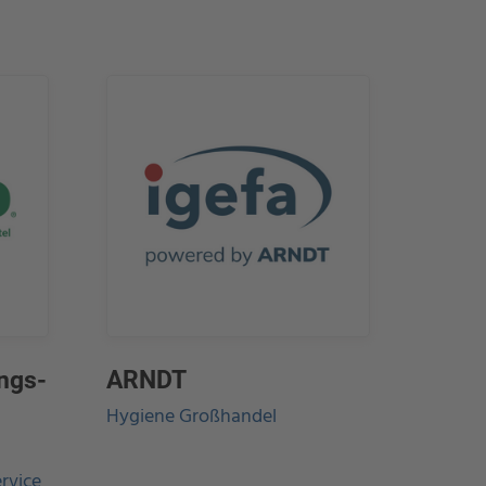
ngs-
ARNDT
Hygiene Großhandel
rvice