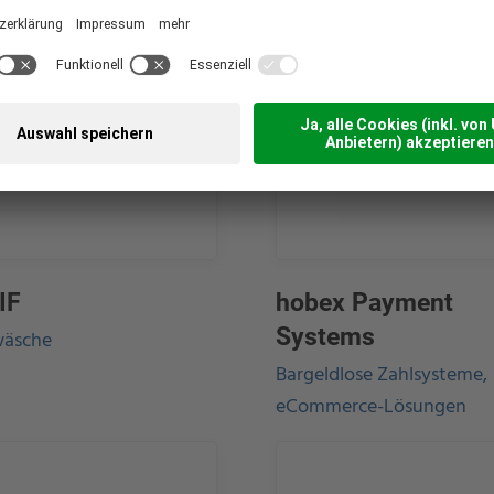
IF
hobex Payment
Systems
wäsche
Bargeldlose Zahlsysteme,
eCommerce-Lösungen